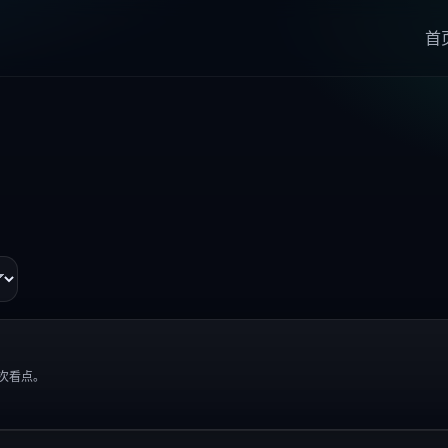
首
次看点。