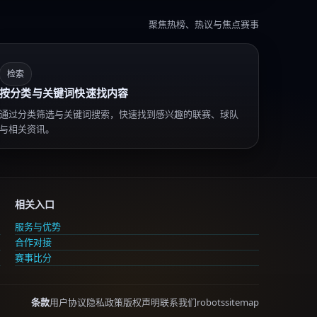
聚焦热榜、热议与焦点赛事
检索
按分类与关键词快速找内容
通过分类筛选与关键词搜索，快速找到感兴趣的联赛、球队
与相关资讯。
相关入口
服务与优势
合作对接
赛事比分
用户协议
隐私政策
版权声明
联系我们
robots
sitemap
条款