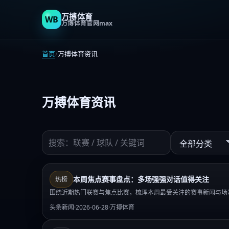
万搏体育
WB
万博体育官网max
首页
/
万搏体育资讯
万搏体育资讯
本周焦点赛事盘点：多场强强对话值得关注
热榜
围绕近期热门联赛与焦点比赛，梳理本周最受关注的赛事新闻与场
头条新闻
·
2026-06-28
·
万搏体育