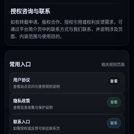
授权咨询与联系
如有转载申请、版权合作、授权引用或权利反馈需求，可
通过平台简介页中的联系方式与我们联系，并说明涉及页
面、内容范围与使用目的。
常用入口
相关规则页面
用户协议
查看
查看站点访问与使用规则说明
隐私政策
查看
查看信息收集与保护说明
联系入口
联系
如需授权或反馈可前往联系页